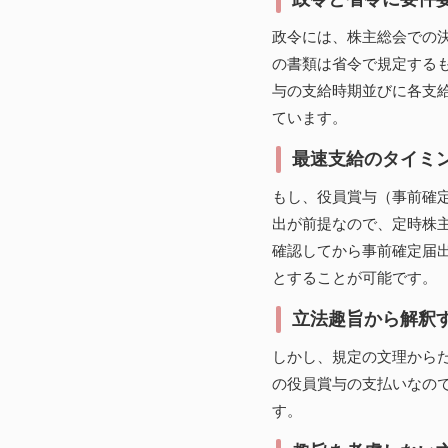
政令には、株主総会での
の書類は省令で規定する
与の支給時期並びに各支
ています。
最速支給のタイミ
もし、役員賞与（事前確
出が前提なので、定時株
確認してから事前確定届
とすることが可能です。
立法趣旨から解釈
しかし、規定の文理から
の役員賞与の支払いなの
す。