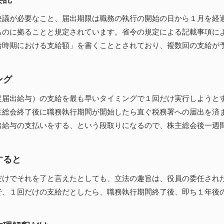
決議が必要なこと、届出期限は職務の執行の開始の日から１月を経
ものに拠ることと規定されています。省令の規定による記載事項に
給時期における支給額」を書くこととされており、複数回の支給が
ング
定届出給与）の支給を最も早いタイミングで１回だけ実行しようと
主総会終了後に職務執行期間が開始したら直ぐ税務署への届出を済
出給与の支払いをする、という段取りになるので、株主総会後一週
すると
だけでそれを了と言えたとしても、立法の趣旨は、役員の委任され
で、１回だけの支給だとしたら、職務執行期間終了後、即ち１年後