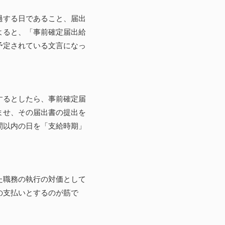
過する日であること、届出
よると、「事前確定届出給
予定されている文言になっ
するとしたら、事前確定届
ませ、その届出書の提出を
間以内の日を「支給時期」
た職務の執行の対価として
の支払いとするのが筋で