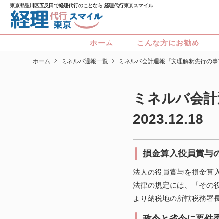
東京都品川区五反田で経理代行のことなら 経理代行東京スマイル
ホーム
こんな方にお勧め
ホーム
ミネルバ週報一覧
ミネルバ会計週報『文理解釈先行の事前確
ミネルバ会計
2023.12.18
損金算入役員賞与
法人の役員賞与を損金算
法律の規定には、「その
より納税地の所轄税務署
政令と省令に要件