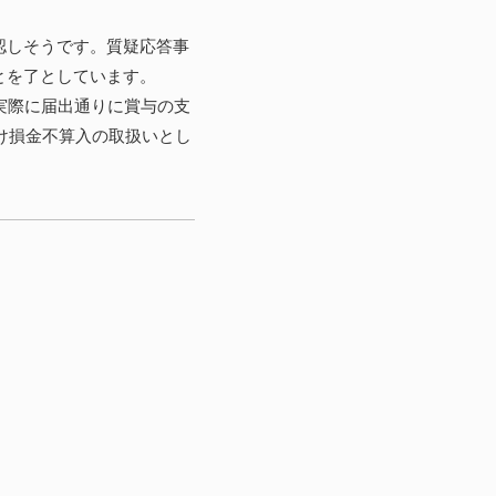
認しそうです。質疑応答事
とを了としています。
実際に届出通りに賞与の支
け損金不算入の取扱いとし