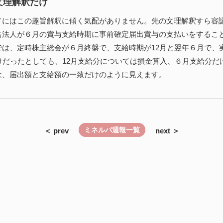
文理解釈だけ
ドにはこの趣旨解釈に傾く気配がありません。先の文理解釈すら容
告法人が６月の賞与支給時期に事前確定届出賞与の支払いをするこ
では、定時株主総会が６月終盤で、支給時期が12月と翌年６月で、
けだったとしても、12月支給分については損金算入、６月支給分だ
は、届出額と支給額の一致だけのように見えます。
ミネルバ週報一覧
＜ prev
next ＞