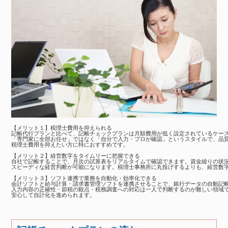
【メリット１】税理士費用を抑えられる

記帳代行プランと比べて、記帳チェックプランは月額費用が低く設定されているケース
「専門家に全部お任せ」ではなく「自分で入力・プロが確認」というスタイルで、品質
税理士費用を抑えたい方に特におすすめです。

【メリット２】経営数字をタイムリーに把握できる

自社で記帳することで、月次の試算表をリアルタイムで確認できます。資金繰りの状
スピーディな経営判断が可能になります。税理士事務所に丸投げするよりも、経営数字
【メリット３】ソフト連携で業務を自動化・効率化できる

会計ソフトと給与計算・請求書管理ソフトを連携させることで、銀行データの自動記帳
入力内容の正確性・節税の観点・税務調査への対応は一人で判断するのが難しい領域で
安心して自計化を進められます。